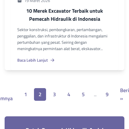
19 Maret 2026
10 Merek Excavator Terbaik untuk
Pemecah Hidraulik di Indonesia
Sektor konstruksi, pembongkaran, pertambangan,
penggalian, dan infrastruktur di Indonesia mengalami
pertumbuhan yang pesat. Seiring dengan
meningkatnya permintaan alat berat, ekskavator...
Baca Lebih Lanjut
Ber
1
2
3
4
5
9
...
umnya
»