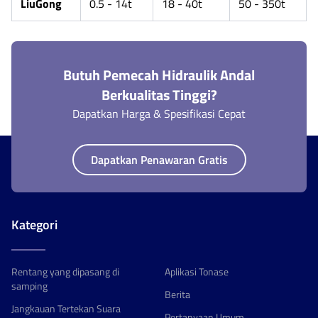
LiuGong
0.5 - 14t
18 - 40t
50 - 350t
Butuh Pemecah Hidraulik Andal
Berkualitas Tinggi?
Dapatkan Harga & Spesifikasi Cepat
Dapatkan Penawaran Gratis
Kategori
Rentang yang dipasang di
Aplikasi Tonase
samping
Berita
Jangkauan Tertekan Suara
Pertanyaan Umum