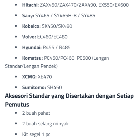
Hitachi:
ZAX450/ZAX470/ZAX490, EX550/EX600
Sany:
SY465 / SY465H-8 / SY485
Kobelco:
SK450/SK480
Volvo:
EC460/EC480
Hyundai:
R455 / R485
Komatsu:
PC450/PC460, PC500 (Lengan
Standar/Lengan Pendek)
XCMG:
XE470
Sumitomo:
SH450
Aksesori Standar yang Disertakan dengan Setiap
Pemutus
2 buah pahat
2 buah selang minyak
Kit segel 1 pc